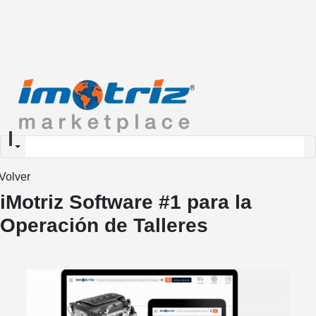
Seleccionar tipo de búsqueda
Volver
iMotriz Software #1 para la
Operación de Talleres